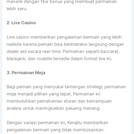
menarik dengan fitur bonus yang membuat permainan
lebih seru.
2. Live Casino
Live casino memberikan pengalaman bermain yang lebih
realistis karena pemain bisa berinteraksi langsung dengan
dealer asli secara real-time. Permainan seperti baccarat,
blackjack, dan roulette tersedia dalam format live ini.
3. Permainan Meja
Bagi pemain yang menyukai tantangan strategi, permainan
meja menjadi pilihan yang tepat. Permainan ini
membutuhkan pemahaman aturan dan kemampuan
analisis untuk meningkatkan peluang menang.
Dengan variasi permainan ini, Kerajitu memberikan
pengalaman bermain yang tidak membosankan.