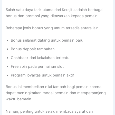
Salah satu daya tarik utama dari Kerajitu adalah berbagai
bonus dan promosi yang ditawarkan kepada pemain.
Beberapa jenis bonus yang umum tersedia antara lain:
Bonus selamat datang untuk pemain baru
Bonus deposit tambahan
Cashback dari kekalahan tertentu
Free spin pada permainan slot
Program loyalitas untuk pemain aktif
Bonus ini memberikan nilai tambah bagi pemain karena
dapat meningkatkan modal bermain dan memperpanjang
waktu bermain.
Namun, penting untuk selalu membaca syarat dan