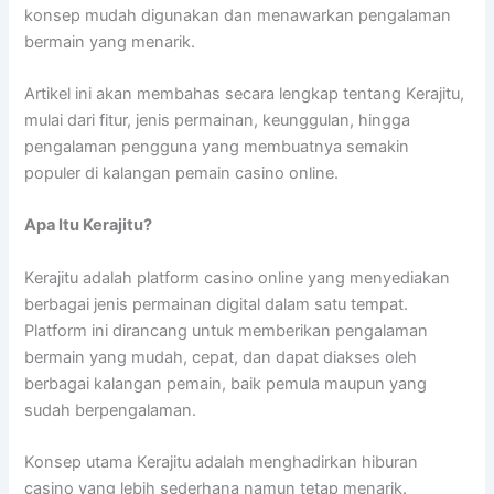
konsep mudah digunakan dan menawarkan pengalaman
bermain yang menarik.
Artikel ini akan membahas secara lengkap tentang Kerajitu,
mulai dari fitur, jenis permainan, keunggulan, hingga
pengalaman pengguna yang membuatnya semakin
populer di kalangan pemain casino online.
Apa Itu Kerajitu?
Kerajitu adalah platform casino online yang menyediakan
berbagai jenis permainan digital dalam satu tempat.
Platform ini dirancang untuk memberikan pengalaman
bermain yang mudah, cepat, dan dapat diakses oleh
berbagai kalangan pemain, baik pemula maupun yang
sudah berpengalaman.
Konsep utama Kerajitu adalah menghadirkan hiburan
casino yang lebih sederhana namun tetap menarik.