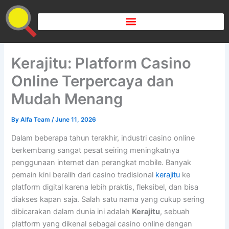
Skip
to
content
Kerajitu: Platform Casino
Online Terpercaya dan
Mudah Menang
By
Alfa Team
/
June 11, 2026
Dalam beberapa tahun terakhir, industri casino online
berkembang sangat pesat seiring meningkatnya
penggunaan internet dan perangkat mobile. Banyak
pemain kini beralih dari casino tradisional
kerajitu
ke
platform digital karena lebih praktis, fleksibel, dan bisa
diakses kapan saja. Salah satu nama yang cukup sering
dibicarakan dalam dunia ini adalah
Kerajitu
, sebuah
platform yang dikenal sebagai casino online dengan