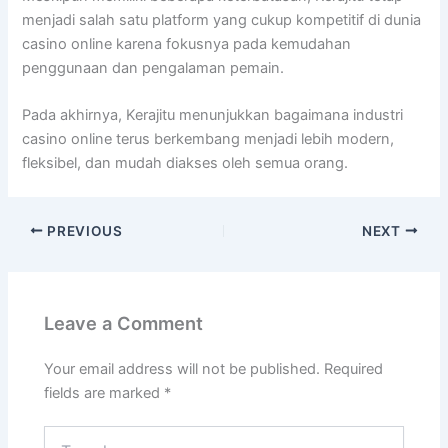
menjadi salah satu platform yang cukup kompetitif di dunia
casino online karena fokusnya pada kemudahan
penggunaan dan pengalaman pemain.
Pada akhirnya, Kerajitu menunjukkan bagaimana industri
casino online terus berkembang menjadi lebih modern,
fleksibel, dan mudah diakses oleh semua orang.
PREVIOUS
NEXT
Leave a Comment
Your email address will not be published.
Required
fields are marked
*
Type